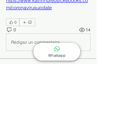
https://www.kathrindreusickebooks.co
m/coronavirusupdate
0
0
14
Rédigez un commentaire...
Whatsapp
Info
Dieses Wissensforum ergänzt die
Buchreihe „Selbst behandeln
...
Weiterlesen
Mitglieder
Kajal Khomane
Folgen
Kathrin Dreusicke
Folgen