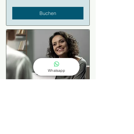
Buchen
Whatsapp
NEM-Beratung, auf dich
abgestimmt.
Online verfügbar
Optimale Ergänzung für deine
Gesundheit und Vitalität.