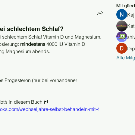
Mitglied
Kaj
Kat
bei schlechtem Schlaf?
ei schlechtem Schlaf Vitamin D und Magnesium.
shiv
osierung: 
mindestens
 4000 IU Vitamin D 
Dip
mg Magnesium abends.
Alle Mit
es Progesteron (nur bei vorhandener 
ibt’s in diesem Buch 📕
ooks.com/wechseljahre-selbst-behandeln-mit-4