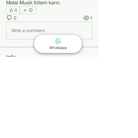
Metal-Musik foltern kann.
0
0
1
Write a comment...
Whatsapp
Info
Dieses Wissensforum ergänzt die
Buchreihe „Selbst behandeln
...
Weiterlesen
Mitglieder
Kajal Khomane
Folgen
Kathrin Dreusicke
Folgen
shiv raj
Folgen