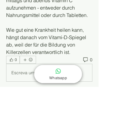
mittags und abends Vitamin C 
aufzunehmen - entweder durch 
Nahrungsmittel oder durch Tabletten.
Wie gut eine Krankheit heilen kann, 
hängt danach vom Vitami-D-Spiegel 
ab, weil der für die Bildung von 
Killerzellen verantwortlich ist. 
0
0
Escreva um comentário
Whatsapp
Info
Dieses Wissensforum ergänzt die
Buchreihe „Selbst behandeln
...
Weiterlesen