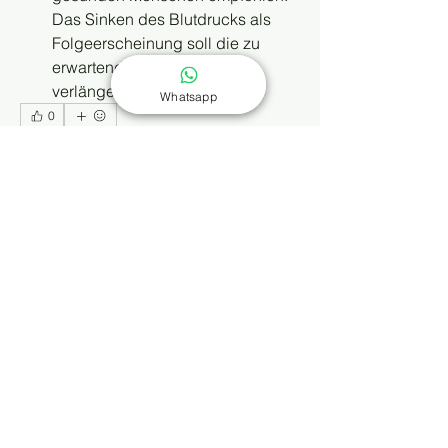
Das Sinken des Blutdrucks als 
Folgeerscheinung soll die zu 
erwartende Lebensspanne 
verlängern.
Whatsapp
0
0
4
Escreva um comentário
Info
Dieses Wissensforum ergänzt die
Buchreihe „Selbst behandeln
...
Weiterlesen
Mitglieder
Kajal Khomane
Folgen