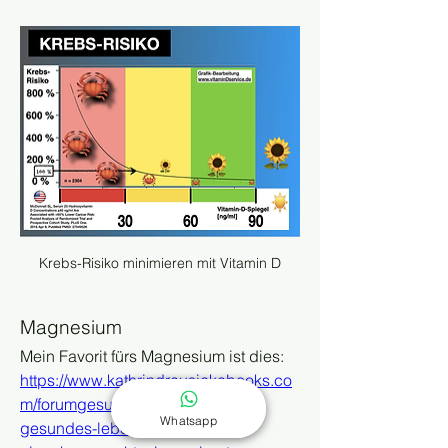
Krebs-Risiko minimieren mit Vitamin D
Magnesium
Mein Favorit fürs Magnesium ist dies:
https://www.kathrindreusickebooks.co
m/forumgesundesleben/forum-fur-
Whatsapp
gesundes-leben/magnesium-