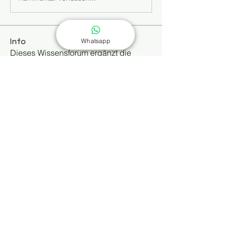
Info
Whatsapp
Dieses Wissensforum ergänzt die
Buchreihe „Selbst behandeln
...
Weiterlesen
Mitglieder
Kajal Khomane
Folgen
Kathrin Dreusicke
Folgen
shiv raj
Folgen
Dipak Mahajan
Folgen
Alle Mitglieder anzeigen (4)