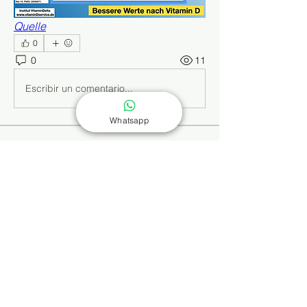
Quelle
0
0
11
Escribir un comentario...
Whatsapp
Info
Dieses Wissensforum ergänzt die
Buchreihe „Selbst behandeln
...
Weiterlesen
Mitglieder
Kajal Khomane
Folgen
Kathrin Dreusicke
Folgen