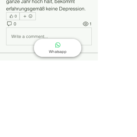
ganze Jahr hoch hält, bekommt 
erfahrungsgemäß keine Depression.
0
0
1
Write a comment...
Whatsapp
Info
Dieses Wissensforum ergänzt die
Buchreihe „Selbst behandeln
...
Weiterlesen
Mitglieder
Kajal Khomane
Folgen
Kathrin Dreusicke
Folgen
shiv raj
Folgen