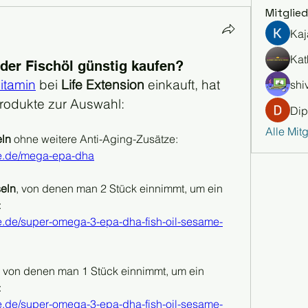
Mitglied
Kaj
Kat
der Fischöl günstig kaufen?
vitamin
 bei 
Life Extension
 einkauft, hat 
shiv
odukte zur Auswahl:
Dip
Alle Mit
eln
 ohne weitere Anti-Aging-Zusätze:
pe.de/mega-epa-dha
seln
, von denen man 2 Stück einnimmt, um ein 
:
pe.de/super-omega-3-epa-dha-fish-oil-sesame-
, von denen man 1 Stück einnimmt, um ein 
:
pe.de/super-omega-3-epa-dha-fish-oil-sesame-