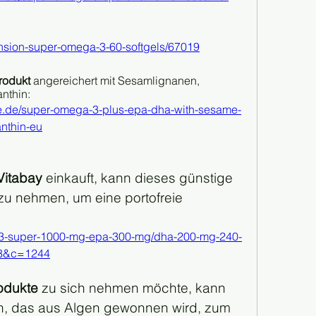
tension-super-omega-3-60-softgels/67019
rodukt
 angereichert mit Sesamlignanen, 
anthin:
pe.de/super-omega-3-plus-epa-dha-with-sesame-
anthin-eu
Vitabay 
einkauft, kann dieses günstige 
zu nehmen, um eine portofreie 
a-3-super-1000-mg-epa-300-mg/dha-200-mg-240-
3&c=1244
rodukte
 zu sich nehmen möchte, kann 
 das aus Algen gewonnen wird, zum 