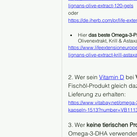
lignans-olive-extract-120-gels
oder
https://de.iherb.com/pr/life-ex
Hier 
das beste Omega-3-P
Olivenextrakt, Krill & Astax
https://www.lifeextensioneuro
lignans-olive-extract-krill-astax
2. Wer sein 
Vitamin D
 bei 
Fischöl-Produkt gleich da
Lieferung zu erhalten:
https://www.vitabay.net/omeg
kapseln-1513?number=VB111
3. Wer 
keine tierischen P
Omega-3-DHA verwenden,