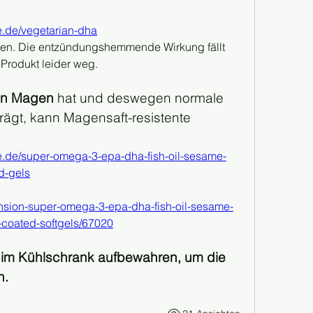
e.de/vegetarian-dha
alten. Die entzündungshemmende Wirkung fällt 
Produkt leider weg.
en Magen
 hat und deswegen normale 
rägt, kann Magensaft-resistente 
pe.de/super-omega-3-epa-dha-fish-oil-sesame-
d-gels
xtension-super-omega-3-epa-dha-fish-oil-sesame-
c-coated-softgels/67020
n im Kühlschrank aufbewahren, um die 
n.