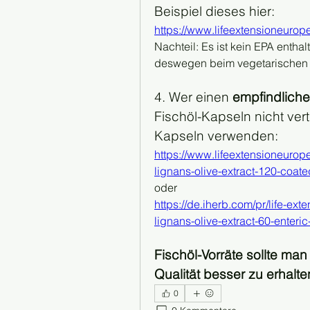
Beispiel dieses hier:
https://www.lifeextensioneurop
Nachteil: Es ist kein EPA enth
deswegen beim vegetarischen 
4. Wer einen
 empfindlich
Fischöl-Kapseln nicht vert
Kapseln verwenden:
https://www.lifeextensioneuro
lignans-olive-extract-120-coate
oder
https://de.iherb.com/pr/life-e
lignans-olive-extract-60-enteri
Fischöl-Vorräte sollte ma
Qualität besser zu erhalte
0