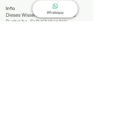
Info
Whatsapp
Dieses Wissensforum ergänzt die
Buchreihe „Selbst behandeln
...
Weiterlesen
Mitglieder
Kajal Khomane
Folgen
Kathrin Dreusicke
Folgen
shiv raj
Folgen
Dipak Mahajan
Folgen
Alle Mitglieder anzeigen (4)
Über uns
Kontakt