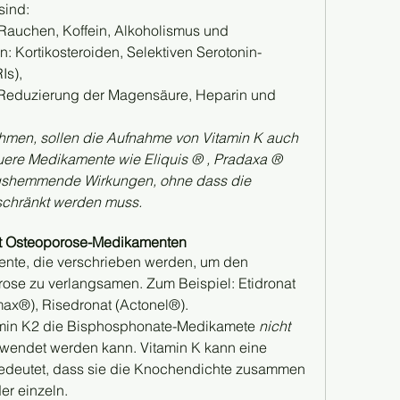
sind:
, Rauchen, Koffein, Alkoholismus und
 Kortikosteroiden,
Selektiven Serotonin-
s),
eduzierung der Magensäure, Heparin und 
hmen, sollen die Aufnahme von Vitamin K auch 
re Medikamente wie Eliquis ® , Pradaxa ® 
ngshemmende Wirkungen, ohne dass die 
schränkt werden muss.
it Osteoporose-Medikamenten
te, die verschrieben werden, um den 
e zu verlangsamen. Zum Beispiel: Etidronat 
max®), Risedronat (Actonel®).
amin K2 die Bisphosphonate-Medikamete 
nicht
stört und sicher gleichzeitig verwendet werden kann. Vitamin K kann eine 
edeutet, dass sie die Knochendichte zusammen 
er einzeln.