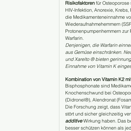
Risikofaktoren
 für Osteoporose 
HIV-Infektion, Anorexie, Krebs
die Medikamenteneinnahme von:
Wiederaufnahmehemmern (SSRI
Protonenpumpenhemmern zur R
Warfarin.
Denjenigen, die Warfarin einne
aus Gemüse einschränken. Neue
und Xarelto ® bieten gerinnu
Einnahme von Vitamin K einge
Kombination von Vitamin K2 m
Bisphosphonate sind Medikamen
Knochenschwund bei Osteoporos
(Didronel®), Alendronat (Fosa
Die Forschung zeigt, dass Vit
additive
 Wirkung haben. Das b
besser schützen können als jed