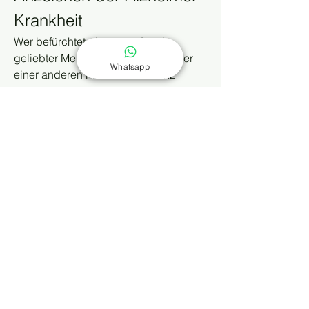
Krankheit
Wer befürchtet, dass er oder ein 
geliebter Mensch an Alzheimer oder 
Whatsapp
einer anderen Form von Demenz 
erkrankt sein könnte, sollte mit seinem 
Arzt sprechen. Dieser empfiehlt 
möglicherweise, einen anderen 
Spezialisten aufzusuchen, 
beispielsweise einen 
Neuropsychologen oder einen 
Neurologen.
Zu den Warnzeichen der Erkrankung 
zählen 
laut AARP
 :
• Schwierigkeiten bei der Bewältigung 
täglicher Aufgaben wie Rechnungen 
im Auge behalten und beim Kochen 
einem Rezept folgen
• Wiederholung, z. B. immer wieder 