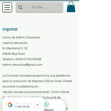
imprimir
Libros de Kathrin Dreusicke
catalina dreusicke
En Manfrehof 3 1/2
83646 Bad Toelz
​Teléfono:
004915735735288
kathrin.dreusicke@gmail.com
La Comisión Europea proporciona una plataforma
para la resolución de disputas (OS) en línea. Puede
encontrar la plataforma en:
http://ec.europa.eu/consumers/odr/.
Como cliente,
puede ponerse en contacto con la junta de
arbitraje de la Comisión Europea en cualquier
0 REVIEWS
momento. No estamos dispuestos ni obligados a
Whatsapp