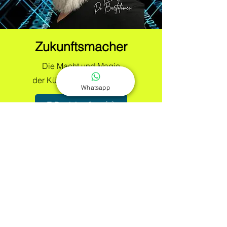
Zukunftsmacher
Die Macht und Magie
der Künstlichen Intelligenz
Whatsapp
E-Book kaufen
Taschenbuch bei Amazon
Kontakt
Acerca de mí