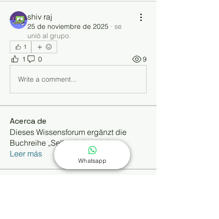
shiv raj
25 de noviembre de 2025
·
se
unió al grupo.
1
1
0
9
Write a comment...
Acerca de
Dieses Wissensforum ergänzt die
Buchreihe „Selbst behandeln
...
Leer más
Whatsapp
Miembros
Kajal Khomane
Seguir
Kathrin Dreusicke
Seguir