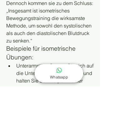
Dennoch kommen sie zu dem Schluss: 
„Insgesamt ist isometrisches 
Bewegungstraining die wirksamste 
Methode, um sowohl den systolischen 
als auch den diastolischen Blutdruck 
zu senken.“
Beispiele für isometrische 
Übungen:
Unterarmstütz: Stützen Sie sich auf 
die Unterarme und die Zehen und 
Whatsapp
halten Sie den Körper in einer 
geraden Linie, indem Sie Bauch 
und Gesäßmuskulatur anspannen.
Wandstütz: Stellen Sie sich mit 
dem Rücken zur Wand und 
beugen Sie die Knie leicht. 
Drücken Sie den Rücken flach 
gegen die Wand und halten Sie 