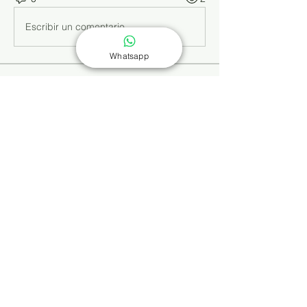
Escribir un comentario...
Whatsapp
Info
Dieses Wissensforum ergänzt die
Buchreihe „Selbst behandeln
...
Weiterlesen
Mitglieder
Alle Mitglieder anzeigen (4)