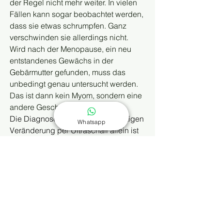
der Regel nicht mehr weiter. In vielen 
Fällen kann sogar beobachtet werden, 
dass sie etwas schrumpfen. Ganz 
verschwinden sie allerdings nicht.
Wird nach der Menopause, ein neu 
entstandenes Gewächs in der 
Gebärmutter gefunden, muss das 
unbedingt genau untersucht werden. 
Das ist dann kein Myom, sondern eine 
andere Geschwulst.
Die Diagnosestellung einer bösartigen 
Whatsapp
Veränderung per Ultraschall allein ist 
nicht möglich und bedarf einer 
Gewebeentnahme. Das entnommene 
Gewebe kann im Labor auf veränderte 
Zellen untersucht werden.
0
0
5