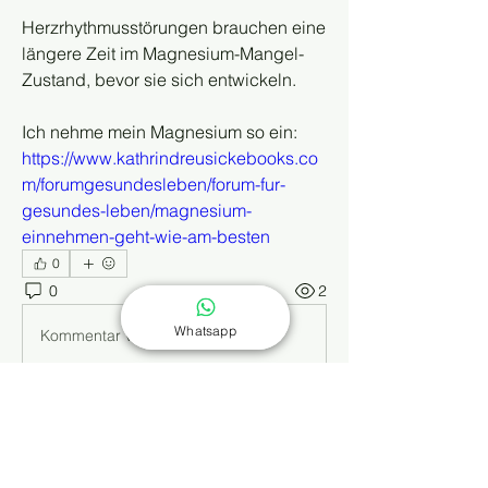
Herzrhythmusstörungen brauchen eine 
längere Zeit im Magnesium-Mangel-
Zustand, bevor sie sich entwickeln.
Ich nehme mein Magnesium so ein:
https://www.kathrindreusickebooks.co
m/forumgesundesleben/forum-fur-
gesundes-leben/magnesium-
einnehmen-geht-wie-am-besten
0
0
2
Whatsapp
Kommentar verfassen...
Info
Dieses Wissensforum ergänzt die
Buchreihe „Selbst behandeln
...