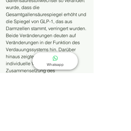
Gallensäurestoffwechsel so verändert 
wurde, dass die 
Gesamtgallensäurespiegel erhöht und 
die Spiegel von GLP-1, das aus 
Darmzellen stammt, verringert wurden. 
Beide Veränderungen deuten auf 
Veränderungen in der Funktion des 
Verdauungssystems hin. Darüber 
hinaus zeigten sich deutliche 
individuelle Veränderungen in der 
Whatsapp
Zusammensetzung des 
Darmmikrobioms. Diese Effekte 
kehrten sich um, als Metformin wieder 
eingeführt wurde (Napolitano 2014).
Die Ergebnisse einer zweiteiligen 
Studie belegen, dass der Darm ein 
wichtiger Wirkort von Metformin ist. In 
der ersten Phase wurden 20 
übergewichtige, aber ansonsten 