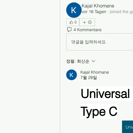
Kajal Khomane
vor 16 Tagen
·
joined the g
0
4 Kommentare
댓글을 입력하세요.
정렬:
최신순
Kajal Khomane
7월 28일
Universal 
Type C
Uni