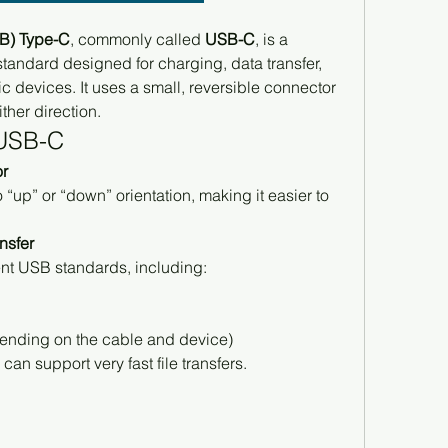
SB) Type-C
, commonly called 
USB-C
, is a 
ndard designed for charging, data transfer, 
 devices. It uses a small, reversible connector 
ther direction.
 USB-C
or
“up” or “down” orientation, making it easier to 
nsfer
ent USB standards, including:
nding on the cable and device)
can support very fast file transfers.