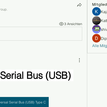
Mitglied
roup.
Kaj
Kat
3 Ansichten
shiv
Dip
Alle Mit
Serial Bus (USB) 
versal Serial Bus (USB) Type C