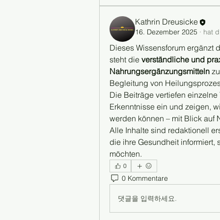
Kathrin Dreusicke
16. Dezember 2025
·
hat d
Dieses Wissensforum ergänzt d
steht die 
verständliche und pr
Nahrungsergänzungsmitteln
 z
Begleitung von Heilungsproze
Die Beiträge vertiefen einzeln
Erkenntnisse ein und zeigen, wi
werden können – mit Blick auf
Alle Inhalte sind redaktionell er
die ihre Gesundheit informiert, 
möchten.
0
0 Kommentare
댓글을 입력하세요.