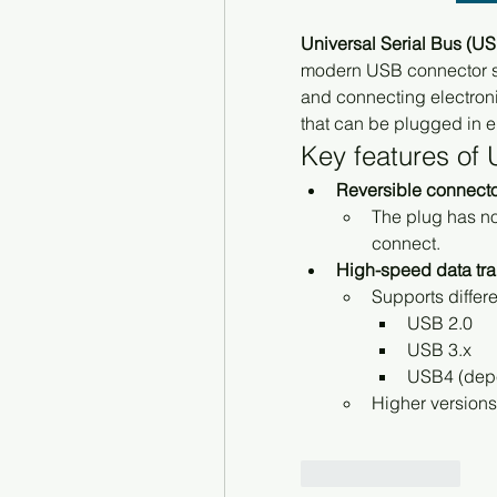
Universal Serial Bus (U
modern USB connector sta
and connecting electronic
that can be plugged in ei
Key features of
Reversible connect
The plug has no 
connect.
High-speed data tra
Supports differ
USB 2.0
USB 3.x
USB4 (depe
Higher versions 
좋아요
답글