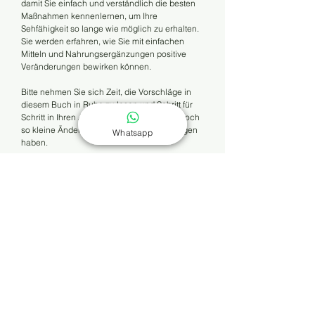
damit Sie einfach und verständlich die besten
Maßnahmen kennenlernen, um Ihre
Sehfähigkeit so lange wie möglich zu erhalten.
Sie werden erfahren, wie Sie mit einfachen
Mitteln und Nahrungsergänzungen positive
Veränderungen bewirken können.
Bitte nehmen Sie sich Zeit, die Vorschläge in
diesem Buch in Ruhe zu lesen und Schritt für
Schritt in Ihren Alltag zu integrieren. Jede noch
so kleine Änderung kann große Auswirkungen
Whatsapp
haben.
Wir hoffen, dass Ihnen die Lektüre Freude
bereitet und Ihnen hilft, Ihre Augen gesund zu
halten, und die
Makuladegeneration aufzuhalten oder sogar zu
verbessern.
Ihr Wohlbefinden liegt uns am Herzen.
Über dieses Buch
Neben medizinischen Behandlungen können
Sofortiger Download und
auch Änderungen des Lebensstils und