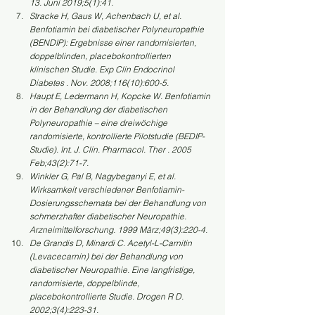
13. Juni 2019;5(1):41.
Stracke H, Gaus W, Achenbach U, et al. 
Benfotiamin bei diabetischer Polyneuropathie 
(BENDIP): Ergebnisse einer randomisierten, 
doppelblinden, placebokontrollierten 
klinischen Studie. Exp Clin Endocrinol 
Diabetes . Nov. 2008;116(10):600-5.
Haupt E, Ledermann H, Kopcke W. Benfotiamin 
in der Behandlung der diabetischen 
Polyneuropathie – eine dreiwöchige 
randomisierte, kontrollierte Pilotstudie (BEDIP-
Studie). Int. J. Clin. Pharmacol. Ther . 2005 
Feb;43(2):71-7.
Winkler G, Pal B, Nagybeganyi E, et al. 
Wirksamkeit verschiedener Benfotiamin-
Dosierungsschemata bei der Behandlung von 
schmerzhafter diabetischer Neuropathie. 
Arzneimittelforschung. 1999 März;49(3):220-4.
De Grandis D, Minardi C. Acetyl-L-Carnitin 
(Levacecarnin) bei der Behandlung von 
diabetischer Neuropathie. Eine langfristige, 
randomisierte, doppelblinde, 
placebokontrollierte Studie. Drogen R D. 
2002;3(4):223-31.