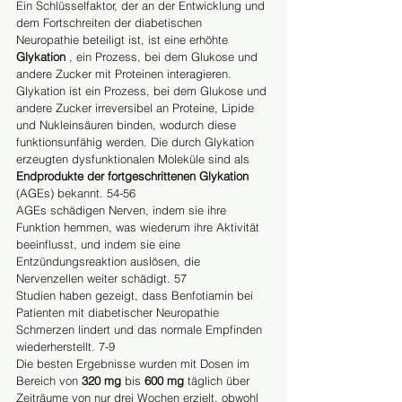
Ein Schlüsselfaktor, der an der Entwicklung und 
dem Fortschreiten der diabetischen 
Neuropathie beteiligt ist, ist eine erhöhte 
Glykation
 , ein Prozess, bei dem Glukose und 
andere Zucker mit Proteinen interagieren.
Glykation ist ein Prozess, bei dem Glukose und 
andere Zucker irreversibel an Proteine, Lipide 
und Nukleinsäuren binden, wodurch diese 
funktionsunfähig werden. Die durch Glykation 
erzeugten dysfunktionalen Moleküle sind als 
Endprodukte der fortgeschrittenen Glykation
(AGEs) bekannt. 54-56
AGEs schädigen Nerven, indem sie ihre 
Funktion hemmen, was wiederum ihre Aktivität 
beeinflusst, und indem sie eine 
Entzündungsreaktion auslösen, die 
Nervenzellen weiter schädigt. 57
Studien haben gezeigt, dass Benfotiamin bei 
Patienten mit diabetischer Neuropathie 
Schmerzen lindert und das normale Empfinden 
wiederherstellt. 7-9
Die besten Ergebnisse wurden mit Dosen im 
Bereich von 
320 mg
 bis 
600 mg
 täglich über 
Zeiträume von nur drei Wochen erzielt, obwohl 