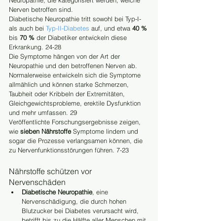
Neuropathie, die kategorisiert werden, welche 
Nerven betroffen sind.
Diabetische Neuropathie tritt sowohl bei Typ-I- 
als auch bei 
Typ-II-Diabetes
 auf, und etwa 
40 %
bis 
70 %
 der Diabetiker entwickeln diese 
Erkrankung. 24-28
Die Symptome hängen von der Art der 
Neuropathie und den betroffenen Nerven ab. 
Normalerweise entwickeln sich die Symptome 
allmählich und können starke Schmerzen, 
Taubheit oder Kribbeln der Extremitäten, 
Gleichgewichtsprobleme, erektile Dysfunktion 
und mehr umfassen. 29
Veröffentlichte Forschungsergebnisse zeigen, 
wie 
sieben Nährstoffe
 Symptome lindern und 
sogar die Prozesse verlangsamen können, die 
zu Nervenfunktionsstörungen führen. 7-23
Nährstoffe schützen vor 
Nervenschäden
Diabetische Neuropathie
, eine 
Nervenschädigung, die durch hohen 
Blutzucker bei Diabetes verursacht wird, 
betrifft bis zu die Hälfte aller Menschen mit 