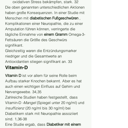
oxidativen Stress bekämpfen, stark. 32
Die oben genannten unterschiedlichen Aktionen 
haben große Konsequenzen. In einer Studie mit 
Menschen mit 
diabetischen Fußgeschwüren
 , 
Komplikationen einer Neuropathie, die zu einer 
Amputation führen können, verringerte die 
tägliche Einnahme von 
einem Gramm
 Omega-3-
Fettsäuren die Größe des Geschwürs 
signifikant.
Gleichzeitig waren die Entzündungsmarker 
niedriger und die Gesamtwerte an 
Antioxidantien stiegen signifikant an. 33
Vitamin-D
Vitamin D
 ist vor allem für seine Rolle beim 
Aufbau starker Knochen bekannt. Aber es hat 
auch einen wichtigen Einfluss auf Gehirn und 
Nervengewebe. 34,35
Zahlreiche Studien haben festgestellt, dass 
Vitamin-D 
-Mangel
 (Spiegel unter 20 ng/ml) und 
Insuffizienz
 (20 ng/ml bis 30 ng/ml) bei 
Diabetikern stark mit Neuropathie assoziiert 
sind. 1,36-38
Eine Studie ergab, dass 
Diabetiker mit einem 