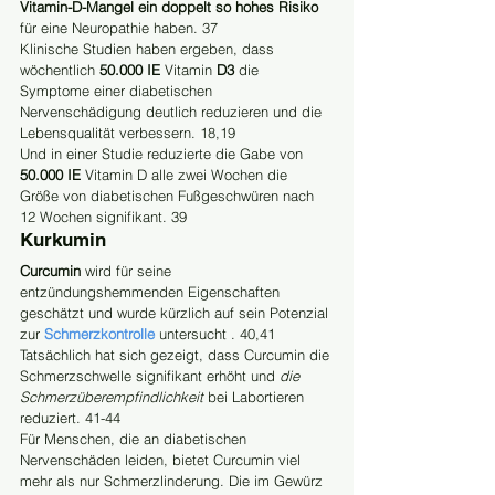
Vitamin-D-Mangel ein doppelt so hohes Risiko
für eine Neuropathie haben. 37
Klinische Studien haben ergeben, dass 
wöchentlich 
50.000 IE
 Vitamin 
D3
 die 
Symptome einer diabetischen 
Nervenschädigung deutlich reduzieren und die 
Lebensqualität verbessern. 18,19
Und in einer Studie reduzierte die Gabe von 
50.000 IE
 Vitamin D alle zwei Wochen die 
Größe von diabetischen Fußgeschwüren nach 
12 Wochen signifikant. 39
Kurkumin
Curcumin
 wird für seine 
entzündungshemmenden Eigenschaften 
geschätzt und wurde kürzlich auf sein Potenzial 
zur 
Schmerzkontrolle
 untersucht . 40,41
Tatsächlich hat sich gezeigt, dass Curcumin die 
Schmerzschwelle signifikant erhöht und 
die 
Schmerzüberempfindlichkeit
 bei Labortieren 
reduziert. 41-44
Für Menschen, die an diabetischen 
Nervenschäden leiden, bietet Curcumin viel 
mehr als nur Schmerzlinderung. Die im Gewürz 