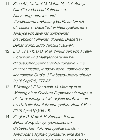
Sima AA, Calvani M, Mehra M, et al. Acetyl-L-
Carnitin verbessert Schmerzen, 
Nervenregeneration und 
Vibrationswahrnehmung bei Patienten mit 
chronischer diabetischer Neuropathie: eine 
Analyse von zwei randomisierten 
placebokontrollierten Studien. Diabetes-
Behandlung. 2005 Jan;28(1):89-94.
Li S, Chen X, Li Q, et al. Wirkungen von Acetyl-
L-Carnitin und Methylcobalamin bei 
diabetischer peripherer Neuropathie: Eine 
multizentrische, randomisierte, doppelblinde, 
kontrollierte Studie. J Diabetes-Untersuchung . 
2016 Sep;7(5):777-85.
T. Mottaghi, F. Khorvash, M. Maracy et al. 
Wirkung einer Folsäure-Supplementierung auf 
die Nervenleitgeschwindigkeit bei Patienten 
mit diabetischer Polyneuropathie. Neurol-Res. 
2019 Apr;41(4):364-8.
Ziegler D, Nowak H, Kempler P, et al. 
Behandlung der symptomatischen 
diabetischen Polyneuropathie mit dem 
Antioxidans Alpha-Liponsäure: eine Meta-