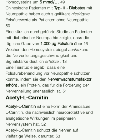
Homocysteins um 
5 mmol/L . 
49
Chinesische Patienten mit 
Typ-
 II - 
Diabetes
 mit 
Neuropathie haben auch signifikant 
niedrigere
Folsäurewerte als Patienten ohne Neuropathie. 
50
Eine kürzlich durchgeführte Studie an Patienten 
mit diabetischer Neuropathie zeigte, dass die 
tägliche Gabe von 
1.000 µg Folsäure
 über 16 
Wochen den Homocysteinspiegel 
senkte
 und 
die Nervenleitungsgeschwindigkeit und 
Signalstärke deutlich 
erhöhte . 
13
Eine Tierstudie ergab, dass eine 
Folsäurebehandlung vor Neuropathie schützen 
könnte, indem sie den 
Nervenwachstumsfaktor 
erhöht
 , ein Protein, das für die Förderung der 
Nervenheilung unerlässlich ist. 51
Acetyl-L-Carnitin
Acetyl-L-Carnitin
 ist eine Form der Aminosäure 
L-Carnitin, die nachweislich neuroprotektive und 
analgetische Wirkungen im peripheren 
Nervensystem hat. 52
Acetyl-L-Carnitin schützt die Nerven auf 
vielfältige Weise, darunter: 53