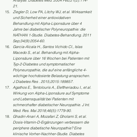
Analyse. Diabetes Med. 2004 Feb;21(2):114-
21.
Ziegler D, Low PA, Litchy WJ, et al. Wirksamkeit 
und Sicherheit einer antioxidativen 
Behandlung mit Alpha-Liponsäure über 4 
Jahre bei diabetischer Polyneuropathie: die 
NATHAN 1-Studie. Diabetes-Behandlung. 2011 
Sep;34(9):2054-60.
Garcia-Alcala H., Santos Vichido CI., Islas 
Macedo S., et al. Behandlung mit Alpha-
Liponsäure über 16 Wochen bei Patienten mit 
Typ-2-Diabetes und symptomatischer 
Polyneuropathie, die auf eine anfängliche 4-
wöchige hochdosierte Belastung ansprachen. 
J Diabetes Res . 2015;2015:189857.
Agathos E., Tentolouris A., Eleftheriadou I., et al. 
Wirkung von Alpha-Liponsäure auf Symptome 
und Lebensqualität bei Patienten mit 
schmerzhafter diabetischer Neuropathie. J Int. 
Med. Res. Mai 2018;46(5):1779-90.
Ghadiri-Anari A, Mozafari Z, Gholami S, et al. 
Dosis-Vitamin-D-Ergänzungen verbessern die 
periphere diabetische Neuropathie? Eine 
klinische Vorher-Nachher-Studie. Diabetes 