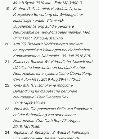
Metab Syndr. 2019 Jan - Feb;13(1):890-3.
Shehab D, Al-Jarallah K, Abdella N, et al. 
Prospektive Bewertung der Wirkung einer 
kurzfristigen oralen Vitamin-D-
Supplementierung auf die periphere 
Neuropathie bei Typ-2-Diabetes mellitus. Med 
Princ Pract. 2015;24(3):250-6.
Ach Y.S. Bioaktive Verbindungen und ihre 
neuroprotektiven Wirkungen bei diabetischen 
Komplikationen. Nährstoffe . 30. Juli 2016;8(8).
Zilliox LA, Russell JW. Körperliche Aktivität und 
diätetische Interventionen bei diabetischer 
Neuropathie: eine systematische Überprüfung. 
Clin Auton Res . 2019 Aug;29(4):443-55.
Yorek MA. Ist Fischöl eine mögliche 
Behandlung für diabetische periphere 
Neuropathie? Curr Diabetes Rev. 
2018;14(4):339-49.
Yorek MA. Die potenzielle Rolle von Fettsäuren 
bei der Behandlung von diabetischer 
Neuropathie. Curr Diab Rep. 25. August 
2018;18(10):86.
Yagihashi S, Yamagishi S, Wada R. Pathologie 
und pathogenetische Mechanismen der 