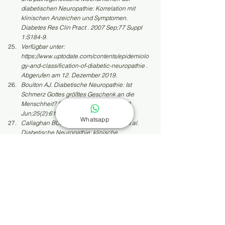
diabetischen Neuropathie: Korrelation mit 
klinischen Anzeichen und Symptomen. 
Diabetes Res Clin Pract . 2007 Sep;77 Suppl 
1:S184-9.
Verfügbar unter: 
https://www.uptodate.com/contents/epidemiolo
gy-and-classification-of-diabetic-neuropathie . 
Abgerufen am 12. Dezember 2019.
Boulton AJ. Diabetische Neuropathie: Ist 
Schmerz Gottes größtes Geschenk an die 
Menschheit? Semin Vasc Chirurg . 2012 
Jun;25(2):61-5.
Whatsapp
Callaghan BC, Cheng HT, Stables CL, et al. 
Diabetische Neuropathie: klinische 
Manifestationen und aktuelle Behandlungen. 
Lancet Neurol . 2012 Jun;11(6):521-34.
Verfügbar unter: 
https://www.niddk.nih.gov/health-
information/diabetes/overview/preventing-
problems/nerve-damage-diabetic-
neuropathies . Abgerufen am 12. Dezember 
2019.
Verfügbar unter: 