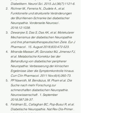
Diabetikern. Neurol Sci. 2015 Jul;36(7):1121-6.
Richner M., Ferreira N., Dudele A., et al. 
Funktionelle und strukturelle Veränderungen 
der Blut-Nerven-Schranke bei diabetischer 
Neuropathie. Vorderseite Neurosci . 
2018;12:1038.
Dewanjee S, Das S, Das AK, et al. Molekularer 
Mechanismus der diabetischen Neuropathie 
und ihre pharmakotherapeutischen Ziele. Eur J 
Pharmacol . 15. August 2018;833:472-523.
Miranda-Massari JR, Gonzalez MJ, Jimenez FJ, 
et al. Metabolische Korrektur bei der 
Behandlung von diabetischer peripherer 
Neuropathie: Verbesserung der klinischen 
Ergebnisse über die Symptomkontrolle hinaus. 
Curr Clin Pharmacol. 2011 Nov;6(4):260-73.
PP Nawroth, M. Bendszus, M. Pham et al. Die 
Suche nach mehr Forschung zur 
schmerzhaften diabetischen Neuropathie. 
Neurowissenschaft . 1. September 
2018;387:28-37.
Feldman EL, Callaghan BC, Pop-Busui R, et al. 
Diabetische Neuropathie. Nat Rev Dis-Primer . 