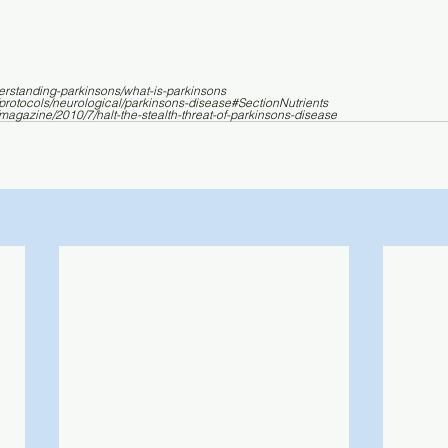
erstanding-parkinsons/what-is-parkinsons
/protocols/neurological/parkinsons-disease#SectionNutrients
magazine/2010/7/halt-the-stealth-threat-of-parkinsons-disease