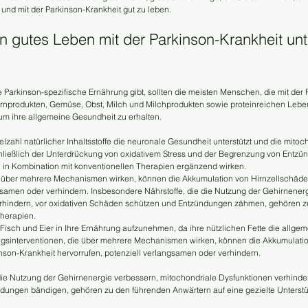
und mit der Parkinson-Krankheit gut zu leben.
in gutes Leben mit der Parkinson-Krankheit unt
 Parkinson-spezifische Ernährung gibt, sollten die meisten Menschen, die mit der 
kornprodukten, Gemüse, Obst, Milch und Milchprodukten sowie proteinreichen Leben
m ihre allgemeine Gesundheit zu erhalten.
elzahl natürlicher Inhaltsstoffe die neuronale Gesundheit unterstützt und die mitoc
nschließlich der Unterdrückung von oxidativem Stress und der Begrenzung von Entzü
en in Kombination mit konventionellen Therapien ergänzend wirken.
e über mehrere Mechanismen wirken, können die Akkumulation von Hirnzellschäden
gsamen oder verhindern. Insbesondere Nährstoffe, die die Nutzung der Gehirnenerg
erhindern, vor oxidativen Schäden schützen und Entzündungen zähmen, gehören z
Therapien.
 Fisch und Eier in Ihre Ernährung aufzunehmen, da ihre nützlichen Fette die allge
ngsinterventionen, die über mehrere Mechanismen wirken, können die Akkumulatio
inson-Krankheit hervorrufen, potenziell verlangsamen oder verhindern. 
die Nutzung der Gehirnenergie verbessern, mitochondriale Dysfunktionen verhinder
ungen bändigen, gehören zu den führenden Anwärtern auf eine gezielte Unterstü