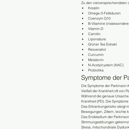
Zu den vielversprechendsten 
Kreatin
Omega-3-Fettsäuren
Coenzym Q10
B-Vitamine (insbesondere
Vitamin-D
Carnitin
Liponsäure
Grüner Tee Extrakt
Resveratrol
Curcumin
Melatonin
N-Acetylcystein (NAC)
Probiotika
Symptome der Pa
Die Symptome der Parkinson-Kr
Vielfalt der Krankheit oft von
Während die genaue Ursache unb
Krankheit (PD). Die Symptome m
Das Erkrankungsrisiko steigt 
Bewegungen, Zittern, leichte 
Das Endstadium der Parkinson-
Stimmungsstörungen gekennzeic
Stress, mitochondriale Dysfun