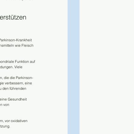
erstützen 
Parkinson-Krankheit 
smitteln wie Fleisch 
hondriale Funktion auf 
ndungen. Viele 
, die die Parkinson-
ie verbessern, eine 
u den führenden 
meine Gesundheit 
n von 
n, vor oxidativen 
tzung.