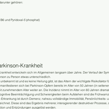
darunter gehören:
 B6 und Pyridoxal-5'phosphat)
rkinson-Krankheit
ankheit entwickeln sich im Allgemeinen langsam über Jahre. Der Verlauf der Sym
 Person zu Person etwas unterschiedlich.
ekannt ist und es keine Heilung gibt, ist das Altern der wichtigste Risikofaktor f
anifestieren sich bei Parkinson-Opfern bereits im Alter von 50 Jahren (in seltenen 
mit zunehmendem Alter weiter an. Die Inzidenz nimmt im Alter von 60 Jahren drama
kognitive Beeinträchtigung und Schwierigkeiten beim Aufstehen sind die Frühwarnz
Erkrankung ist durch Demenz, nahezu vollständige Immobilität, Persönlichkeits- u
hnet. Diese sind das Ergebnis mehrerer, interagierender destruktiver Prozesse, d
ktion und Entzündungen ausgelöst werden. 