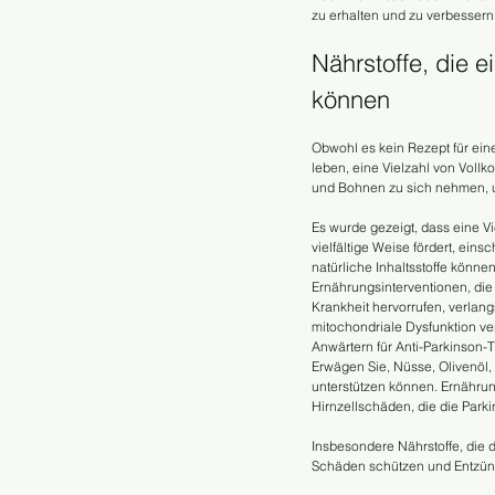
zu erhalten und zu verbessern 
Nährstoffe, die e
können
Obwohl es kein Rezept für eine
leben, eine Vielzahl von Voll
und Bohnen zu sich nehmen, u
Es wurde gezeigt, dass eine Vi
vielfältige Weise fördert, ei
natürliche Inhaltsstoffe könn
Ernährungsinterventionen, di
Krankheit hervorrufen, verlan
mitochondriale Dysfunktion v
Anwärtern für Anti-Parkinson-
Erwägen Sie, Nüsse, Olivenöl,
unterstützen können. Ernähru
Hirnzellschäden, die die Park
Insbesondere Nährstoffe, die 
Schäden schützen und Entzünd