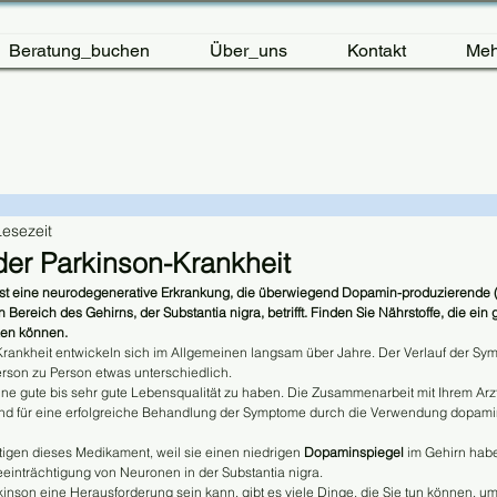
Beratung_buchen
Über_uns
Kontakt
Meh
Lesezeit
der Parkinson-Krankheit
 ist eine neurodegenerative Erkrankung, die überwiegend Dopamin-produzierende 
ereich des Gehirns, der Substantia nigra, betrifft. Finden Sie Nährstoffe, die ein 
zen können.
ankheit entwickeln sich im Allgemeinen langsam über Jahre. Der Verlauf der Sym
 Person zu Person etwas unterschiedlich.
eine gute bis sehr gute Lebensqualität zu haben. Die Zusammenarbeit mit Ihrem Arz
nd für eine erfolgreiche Behandlung der Symptome durch die Verwendung dopam
gen dieses Medikament, weil sie einen niedrigen 
Dopaminspiegel 
im Gehirn habe
einträchtigung von Neuronen in der Substantia nigra.
nson eine Herausforderung sein kann, gibt es viele Dinge, die Sie tun können, um