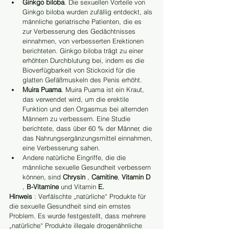
Ginkgo biloba
. Die sexuellen Vorteile von 
Ginkgo biloba wurden zufällig entdeckt, als 
männliche geriatrische Patienten, die es 
zur Verbesserung des Gedächtnisses 
einnahmen, von verbesserten Erektionen 
berichteten. Ginkgo biloba trägt zu einer 
erhöhten Durchblutung bei, indem es die 
Bioverfügbarkeit von Stickoxid für die 
glatten Gefäßmuskeln des Penis erhöht.
Muira Puama
. Muira Puama ist ein Kraut, 
das verwendet wird, um die erektile 
Funktion und den Orgasmus bei alternden 
Männern zu verbessern. Eine Studie 
berichtete, dass über 60 % der Männer, die 
das Nahrungsergänzungsmittel einnahmen, 
eine Verbesserung sahen.
Andere natürliche Eingriffe, die die 
männliche sexuelle Gesundheit verbessern 
können, sind 
Chrysin
 , 
Carnitine
, 
Vitamin D
, 
B-Vitamine
 und Vitamin 
E.
Hinweis
 : Verfälschte „natürliche“ Produkte für 
die sexuelle Gesundheit sind ein ernstes 
Problem. Es wurde festgestellt, dass mehrere 
„natürliche“ Produkte illegale drogenähnliche 