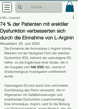
4 Min. Lesezeit
74 % der Patienten mit erektiler
Dysfunktion verbesserten sich
durch die Einnahme von L-Arginin
Aktualisiert:
25. Juni 2022
Die Einnahme der Aminosäure L-Arginin könnte 
Männern mit der häufigsten Form der erektilen 
Dysfunktion (ED), bekannt als vaskulogene ED, 
helfen, so die Ergebnisse einer Studie, die in 
der Ausgabe vom 
Mai 2022
 des 
Journal of 
Endocrinological Investigation
 veröffentlicht 
wurde.
Vaskulogene ED wird durch eine verminderte 
Durchblutung des Penis verursacht, die im 
Allgemeinen mit Gefäßerkrankungen und 
endothelialer Dysfunktion zusammenhängt. 
Eine Aminosäure, Arginin, wird für die Bildung 
von Stickoxid benötigt, einem Molekül, das die 