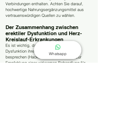
Verbindungen enthalten. Achten Sie darauf, 
hochwertige Nahrungsergänzungsmittel aus 
vertrauenswürdigen Quellen zu wählen.
Der Zusammenhang zwischen 
erektiler Dysfunktion und Herz-
Kreislauf-Erkrankungen
Es ist wichtig, dass Männer mit erektiler 
Dysfunktion ihre Symptome mit ihrem Arzt 
Whatsapp
besprechen (Hackett 2009). Zusätzlich zur 
Empfehlung einer wirksamen Behandlung für 
die Hauptbeschwerde der erektilen Dysfunktion 
sollten Ärzte auch auf Herz-Kreislauf-
Erkrankungen (CVD) untersuchen (Nehra 2012; 
Sadeghi-Nejad 2007; NIH 1992). Dies liegt 
daran, dass erektile Dysfunktion und 
kardiovaskuläre Erkrankungen ähnliche 
Risikofaktoren aufweisen, darunter Alterung, 
Bluthochdruck, Fettleibigkeit und 
Bewegungsmangel (Hannan 2009; Ewane 2012; 
Nunes 2012). Darüber hinaus hat sich gezeigt, 
dass die erektile Dysfunktion selbst das Risiko 
für Herz-Kreislauf-Erkrankungen, Schlaganfall 