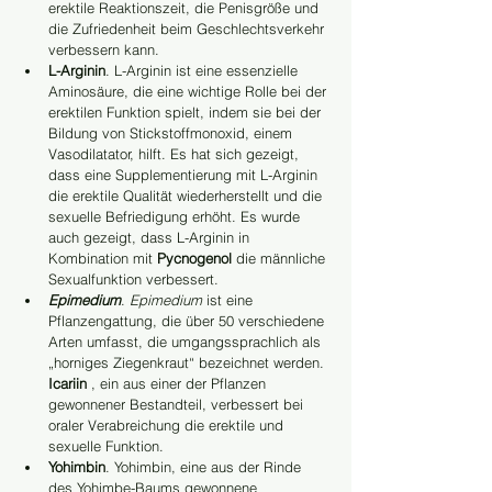
erektile Reaktionszeit, die Penisgröße und 
die Zufriedenheit beim Geschlechtsverkehr 
verbessern kann.
L-Arginin
. L-Arginin ist eine essenzielle 
Aminosäure, die eine wichtige Rolle bei der 
erektilen Funktion spielt, indem sie bei der 
Bildung von Stickstoffmonoxid, einem 
Vasodilatator, hilft. Es hat sich gezeigt, 
dass eine Supplementierung mit L-Arginin 
die erektile Qualität wiederherstellt und die 
sexuelle Befriedigung erhöht. Es wurde 
auch gezeigt, dass L-Arginin in 
Kombination mit 
Pycnogenol
 die männliche 
Sexualfunktion verbessert.
Epimedium
. 
Epimedium
 ist eine 
Pflanzengattung, die über 50 verschiedene 
Arten umfasst, die umgangssprachlich als 
„horniges Ziegenkraut“ bezeichnet werden. 
Icariin
 , ein aus einer der Pflanzen 
gewonnener Bestandteil, verbessert bei 
oraler Verabreichung die erektile und 
sexuelle Funktion.
Yohimbin
. Yohimbin, eine aus der Rinde 
des Yohimbe-Baums gewonnene 