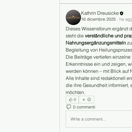
Kathrin Dreusicke
16 dicembre 2025
·
ha agg
Dieses Wissensforum ergänzt d
steht die 
verständliche und pr
Nahrungsergänzungsmitteln
 z
Begleitung von Heilungsproze
Die Beiträge vertiefen einzeln
Erkenntnisse ein und zeigen, wi
werden können – mit Blick auf
Alle Inhalte sind redaktionell er
die ihre Gesundheit informiert, 
möchten.
0
0 commenti
Write a comment...