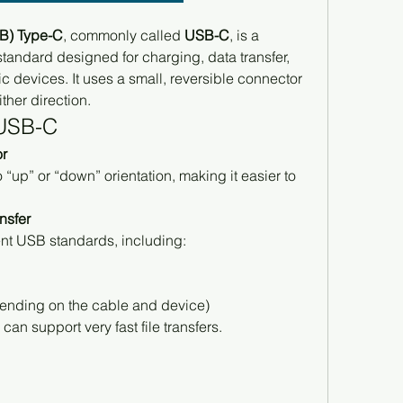
SB) Type-C
, commonly called 
USB-C
, is a 
ndard designed for charging, data transfer, 
 devices. It uses a small, reversible connector 
ther direction.
 USB-C
or
“up” or “down” orientation, making it easier to 
nsfer
ent USB standards, including:
nding on the cable and device)
can support very fast file transfers.