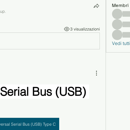
Membri
oup.
3 visualizzazioni
Vedi tutt
Serial Bus (USB) 
versal Serial Bus (USB) Type C