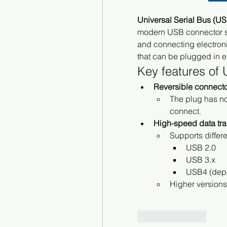
Universal Serial Bus (U
modern USB connector sta
and connecting electronic
that can be plugged in ei
Key features of
Reversible connect
The plug has no 
connect.
High-speed data tra
Supports differ
USB 2.0
USB 3.x
USB4 (depe
Higher versions 
Like
Reply