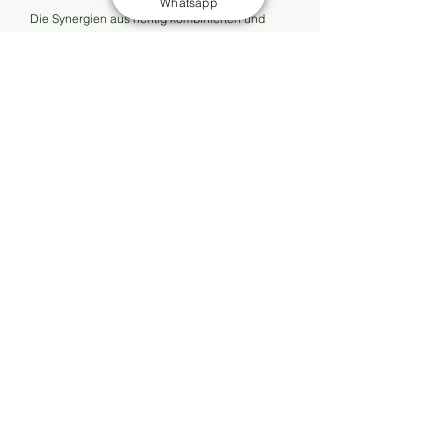
Whatsapp
Die Synergien aus richtig kombinierten und
dosierten Nahrungsergänzungsmitteln in
Verbindung mit naturidentischem Progesteron,
Pregnenolon, DHEA und Melatonin bieten eine
effektive Lösung gegen die Zeichen des
Alterns.
​Jetzt handeln und jünger bleiben!
Besuche unseren Blog und unser Forum und
erfahre mehr darüber, wie du die Vorteile der
modernen Medizin für dich nutzen kannst.
Starte noch heute mit deinem persönlichen
Anti-Aging-Programm!
Hol dir dein Exemplar von „WECHSELJAHRE
selbst behandeln“ und beginne deine Reise zu
einem jugendlicheren und gesünderen Leben!
Jetzt kaufen und jung bleiben!
Sofortiger Download und
lebenslanger Zugriff