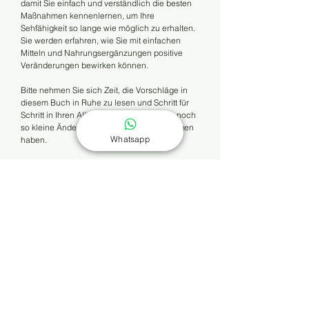
damit Sie einfach und verständlich die besten
Maßnahmen kennenlernen, um Ihre
Sehfähigkeit so lange wie möglich zu erhalten.
Sie werden erfahren, wie Sie mit einfachen
Mitteln und Nahrungsergänzungen positive
Veränderungen bewirken können.
Bitte nehmen Sie sich Zeit, die Vorschläge in
diesem Buch in Ruhe zu lesen und Schritt für
Schritt in Ihren Alltag zu integrieren. Jede noch
so kleine Änderung kann große Auswirkungen
Whatsapp
haben.
Wir hoffen, dass Ihnen die Lektüre Freude
bereitet und Ihnen hilft, Ihre Augen gesund zu
halten, und die
Makuladegeneration aufzuhalten oder sogar zu
verbessern.
Ihr Wohlbefinden liegt uns am Herzen.
Über dieses Buch
Neben medizinischen Behandlungen können
Sofortiger Download und
auch Änderungen des Lebensstils und