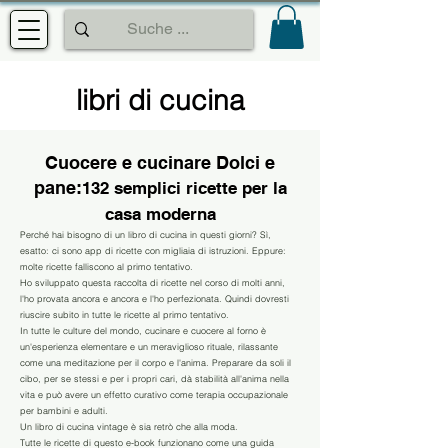
libri di cucina
Cuocere e cucinare Dolci e
pane:
132 semplici ricette per la
casa moderna
Perché hai bisogno di un libro di cucina in questi giorni? Sì,
esatto: ci sono app di ricette con migliaia di istruzioni. Eppure:
molte ricette falliscono al primo tentativo.
Ho sviluppato questa raccolta di ricette nel corso di molti anni,
l'ho provata ancora e ancora e l'ho perfezionata. Quindi dovresti
riuscire subito in tutte le ricette al primo tentativo.
In tutte le culture del mondo, cucinare e cuocere al forno è
un'esperienza elementare e un meraviglioso rituale, rilassante
come una meditazione per il corpo e l'anima. Preparare da soli il
cibo, per se stessi e per i propri cari, dà stabilità all'anima nella
vita e può avere un effetto curativo come terapia occupazionale
per bambini e adulti.
Un libro di cucina vintage è sia retrò che alla moda.
Tutte le ricette di questo e-book funzionano come una guida