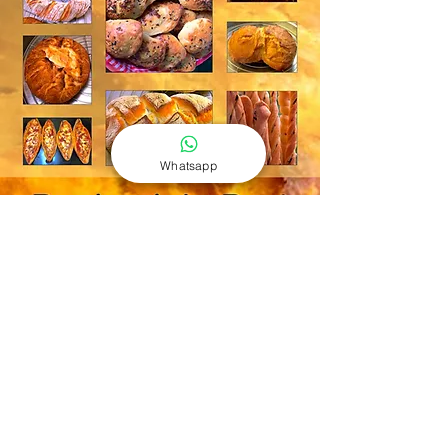
Whatsapp
Cuocere il pane: fai da te
Fai la spesa tutti i giorni o preferisci mangiare pane
raffermo?
Se non ti piace nessuno di questi, ecco una soluzione
straordinariamente semplice:
Mescola l'impasto del pane
, mettilo in frigorifero e cuoci
pane fresco, panini, cracker o pizza secondo necessità.