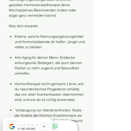
gezielten Hormonersatztherapie deine
Wechseljahres-Beschwerden lindern oder
sogar ganz vermeiden kannst.​
Was dich erwartet:
Erfahre, welche Nahrungsergänzungsmittel
und Hormonpräparate dir helfen, jünger und
vitaler zu bleiben.
Anti-Aging für deinen Mann: Entdecke
wirkungsvolle Strategien, die auch deinem
Partner zu mehr Jugend und Gesundheit
verhelfen.
Hormontherapie leicht gemacht: Lerne, wie
du naturidentisches Progesteron erhältst,
das von allen Krankenkassen übernommen
wird, und wie du es richtig anwendest.
Vorbeugung von Alterskrankheiten: Nutze
die Vorteile der Hormon-Ersatztherapie als
Anti-Aging-Strategie, um langfristig gesund
zu bleiben.
0 REVIEWS