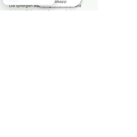
Whatsapp
Die Synergien aus richtig kombinierten und
dosierten Nahrungsergänzungsmitteln in
Verbindung mit naturidentischem Progesteron,
Pregnenolon, DHEA und Melatonin bieten eine
effektive Lösung gegen die Zeichen des
Alterns.
​Jetzt handeln und jünger bleiben!
Besuche unseren Blog und unser Forum und
erfahre mehr darüber, wie du die Vorteile der
modernen Medizin für dich nutzen kannst.
Starte noch heute mit deinem persönlichen
Anti-Aging-Programm!
Hol dir dein Exemplar von „WECHSELJAHRE
selbst behandeln“ und beginne deine Reise zu
einem jugendlicheren und gesünderen Leben!
Jetzt kaufen und jung bleiben!
Sofortiger Download und
lebenslanger Zugriff