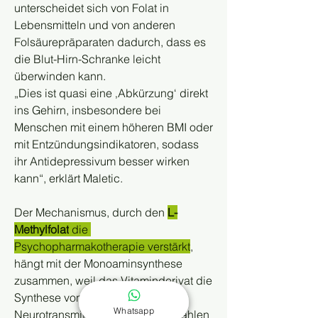
unterscheidet sich von Folat in 
Lebensmitteln und von anderen 
Folsäurepräparaten dadurch, dass es 
die Blut-Hirn-Schranke leicht 
überwinden kann.
„Dies ist quasi eine ‚Abkürzung‘ direkt 
ins Gehirn, insbesondere bei 
Menschen mit einem höheren BMI oder 
mit Entzündungsindikatoren, sodass 
ihr Antidepressivum besser wirken 
kann“, erklärt Maletic.
Der Mechanismus, durch den
L-
Methylfolat
 die 
Psychopharmakotherapie verstärkt
, 
hängt mit der Monoaminsynthese 
zusammen, weil das Vitaminderivat die 
Synthese von Monoamin-
Whatsapp
Neurotransmittern fördert. Dazu zählen 